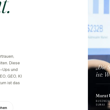
t.
trauen,
ten. Diese
„Die 
le-Ups und
ist: 
SEO, GEO, KI
um ist das
Murat 
BUSINES
SUMAX
ehen