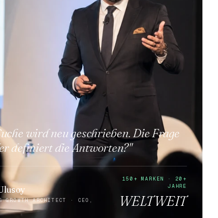
Suche wird neu geschrieben. Die Frage
Wer definiert die Antworten?"
150+ MARKEN · 20+
JAHRE
Ulusoy
WELTWEIT
S GROWTH ARCHITECT · CEO,