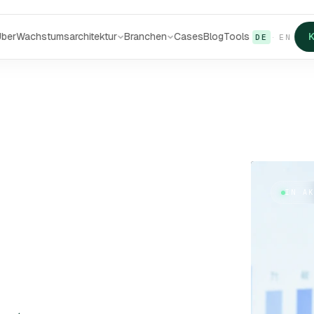
Über
Wachstumsarchitektur
Branchen
Cases
Blog
Tools
K
DE
·
EN
IN A