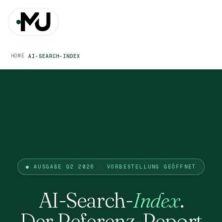
HOME
›
AI-SEARCH-INDEX
● AUSGABE Q2 2026 · VORBESTELLUNG GEÖFFNET
AI-Search-
Index
.
Der Referenz-Report