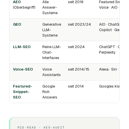
AEO
Alle
seit 2016
Featured Snippets
(Oberbegriff)
Answer-
Voice · AIO · LLMs
Systeme
GEO
Generative
seit 2023/24
AIO · ChatGPT · Pe
LLM-
Copilot · Gemini
Systeme
LLM-SEO
Reine LLM-
seit 2024
ChatGPT · Claude 
Chat-
Perplexity
Interfaces
Voice-SEO
Voice
seit 2014/15
Alexa · Siri · Goo
Assistants
Featured-
Google
seit 2014
Googles klassis
Snippet-
Rich
SEO
Answers
MID-READ · AEO-AUDIT